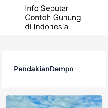
Skip
Info Seputar
to
Contoh Gunung
content
di Indonesia
PendakianDempo