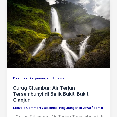
Destinasi Pegunungan di Jawa
Curug Citambur: Air Terjun
Tersembunyi di Balik Bukit-Bukit
Cianjur
Leave a Comment
/
Destinasi Pegunungan di Jawa
/
admin
Curug Citambur: Air Terjun Tersembunyi di