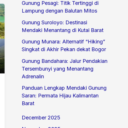
Gunung Pesagi: Titik Tertinggi di
Lampung dengan Balutan Mitos
Gunung Suroloyo: Destinasi
Mendaki Menantang di Kutai Barat
Gunung Munara: Alternatif “Hiking”
Singkat di Akhir Pekan dekat Bogor
Gunung Bandahara: Jalur Pendakian
Tersembunyi yang Menantang
Adrenalin
Panduan Lengkap Mendaki Gunung
Saran: Permata Hijau Kalimantan
Barat
December 2025