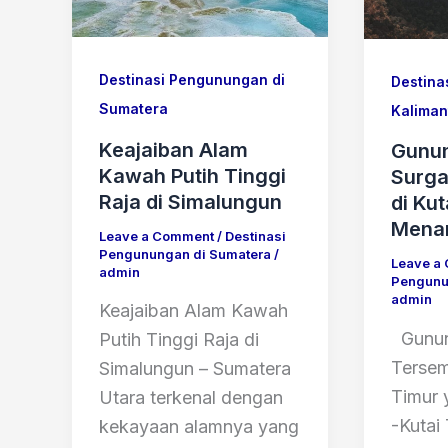
Destinasi Pengunungan di
Destina
Sumatera
Kaliman
Keajaiban Alam
Gunun
Kawah Putih Tinggi
Surga
Raja di Simalungun
di Ku
Mena
Leave a Comment
/
Destinasi
Pengunungan di Sumatera
/
Leave a
admin
Pengunu
admin
Keajaiban Alam Kawah
Gunung
Putih Tinggi Raja di
Tersem
Simalungun – Sumatera
Timur
Utara terkenal dengan
-Kutai
kekayaan alamnya yang