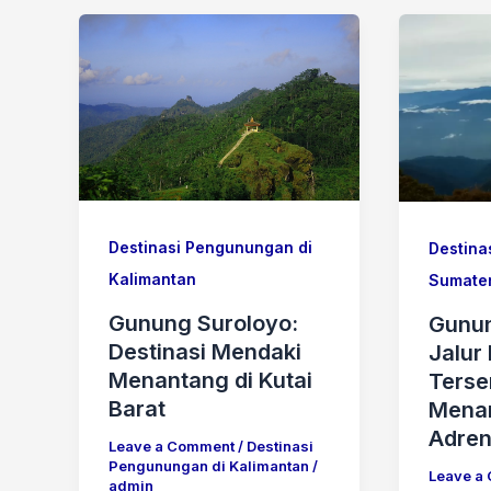
Destinasi Pengunungan di
Destina
Kalimantan
Sumate
Gunung Suroloyo:
Gunun
Destinasi Mendaki
Jalur
Menantang di Kutai
Terse
Barat
Mena
Adren
Leave a Comment
/
Destinasi
Pengunungan di Kalimantan
/
Leave a
admin