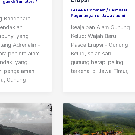
ngan di Sumatera
/
Leave a Comment
/
Destinasi
Pegunungan di Jawa
/
admin
g Bandahara:
Pendakian
Keajaiban Alam Gunung
bunyi yang
Kelud: Wajah Baru
ang Adrenalin –
Pasca Erupsi – Gunung
ara pecinta alam
Kelud, salah satu
ndaki yang
gunung berapi paling
i pengalaman
terkenal di Jawa Timur,
da, Gunung