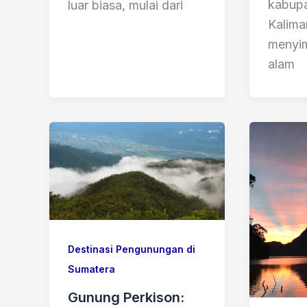
kabupa
luar biasa, mulai dari
Kalima
menyi
alam
Destinasi Pengunungan di
Sumatera
Gunung Perkison: