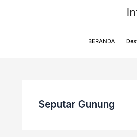
Skip
I
to
content
BERANDA
Dest
Seputar Gunung